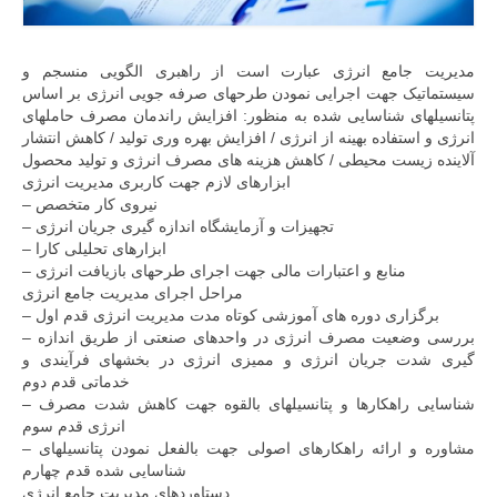
مديريت جامع انرژی عبارت است از راهبری الگويی منسجم و
سيستماتيک جهت اجرايی نمودن طرحهای صرفه جويی انرژی بر اساس
پتانسيلهای شناسايی شده به منظور: افزايش راندمان مصرف حاملهای
انرژی و استفاده بهينه از انرژی / افزايش بهره وری توليد / کاهش انتشار
آلاينده زيست محيطی / کاهش هزينه های مصرف انرژی و توليد محصول
ابزارهای لازم جهت کاربری مديريت انرژی
– نيروی کار متخصص
– تجهيزات و آزمايشگاه اندازه گيری جريان انرژی
– ابزارهای تحليلی کارا
– منابع و اعتبارات مالی جهت اجرای طرحهای بازيافت انرژی
مراحل اجرای مديريت جامع انرژی
– برگزاری دوره های آموزشی کوتاه مدت مديريت انرژی قدم اول
– بررسی وضعيت مصرف انرژی در واحدهای صنعتی از طريق اندازه
گيری شدت جريان انرژی و مميزی انرژی در بخشهای فرآيندی و
خدماتی قدم دوم
– شناسايی راهکارها و پتانسيلهای بالقوه جهت کاهش شدت مصرف
انرژی قدم سوم
– مشاوره و ارائه راهکارهای اصولی جهت بالفعل نمودن پتانسيلهای
شناسايی شده قدم چهارم
دستاوردهای مديريت جامع انرژی