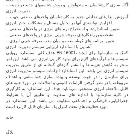
– آگاه سازی کارشناسان به متدولوژيها و روش شناسيهای جديد در زمينه
مديريت انرژی
– آموزش ابزارهای تحليلی جديد به کارشناسان واحدهای صنعتی جهت
افزايش توانمندی آنها در تحليل مسائل و مشکلات بخش انرژی.
– تدوين استانداردها و استخراج نرم های انرژی در واحدهای صنعتی
– تشخصيص راهکارهای صرفه جويی انرژی در واحدهای صنعتی
– تدوين برنامه های کوتاه مدت و ميان مدت صرفه جويی انرژی
آشنایی با استاندارد اروپایی سیستم مدیریت انرژی
هدف کلی استاندارد اروپایی EN 16001، کمک به سازمانها برای ایجاد
سیستم ها و فرآیندهای لازم برای بهبود کارایی انرژی می باشد. این امر
منجر به کاهش هزینه ها و انتشار گازهای گلخانه ای از طریق مدیریت
سیستم انرژی می باشد. این استاندارد الزامات سیستم مدیریت انرژی
برای سازمان را در جهت توسعه و پیاده سازی خط مشی و اهداف
مربوطه، با در نظر گرفتن الزامات قانونی و اطلاعات در مورد جنبه های
قابل ملاحظه انرژی مشخص می‌نماید. هدف این استاندارد به کارگیری
در کلیه سازمانها با اندازه های متفاوت و تطبیق آن با شرایط
جغرافیایی، فرهنگی و اجتماعی متفاوت می باشد. این استاندارد در
مورد فعالیت های تحت کنترل یک سازمان قابل کاربرد است.
خانه
بلاگ