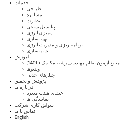
خدمات
طراحی
مشاوره
نظارت
پتانسیل سنجی
ممیزی انرژی
بهینه‌سازی
برنامه ریزی و مدیریت انرژی
شبیه‌سازی
آموزش
منابع آزمون نظام مهندسی رشته مکانیک ( 1401)
ویدیوها
چیلرهای جذبی
پژوهش و تحقیق
در باره ما
اعضای هیئت مدیره
نمایندگی ها
سوابق کاری شرکت
تماس با ما
English