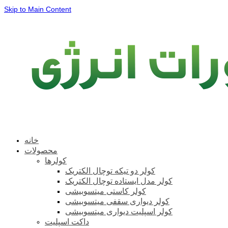
Skip to Main Content
خانه
محصولات
کولرها
کولر دو تیکه توچال الکتریک
کولر مدل ایستاده توچال الکتریک
کولر کاستی میتسوبیشی
کولر دیواری سقفی میتسوبیشی
کولر اسپلیت دیواری میتسوبیشی
داکت اسپلیت