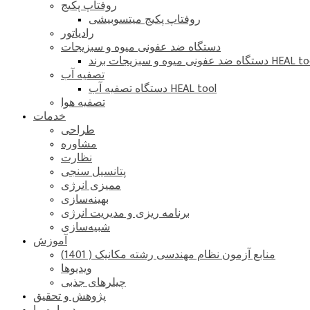
روفتاپ پکیج
روفتاپ پکیج میتسوبیشی
رادیاتور
دستگاه ضد عفونی میوه و سبزیجات
ضد عفونی میوه و سبزیجات برند HEAL tool
تصفیه آب
دستگاه تصفیه آب HEAL tool
تصفیه هوا
خدمات
طراحی
مشاوره
نظارت
پتانسیل سنجی
ممیزی انرژی
بهینه‌سازی
برنامه ریزی و مدیریت انرژی
شبیه‌سازی
آموزش
منابع آزمون نظام مهندسی رشته مکانیک ( 1401)
ویدیوها
چیلرهای جذبی
پژوهش و تحقیق