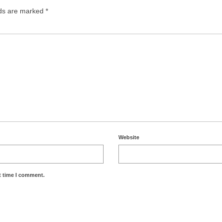
lds are marked
*
Website
t time I comment.